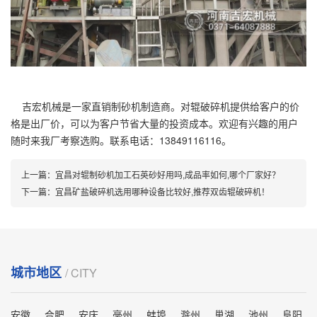
吉宏机械是一家直销制砂机制造商。对辊破碎机提供给客户的价
格是出厂价，可以为客户节省大量的投资成本。欢迎有兴趣的用户
随时来我厂考察选购。联系电话：13849116116。
上一篇：
宜昌对辊制砂机加工石英砂好用吗,成品率如何,哪个厂家好？
下一篇：
宜昌矿盐破碎机选用哪种设备比较好,推荐双齿辊破碎机！
城市地区
/ CITY
安徽
合肥
安庆
毫州
蚌埠
滁州
巢湖
池州
阜阳