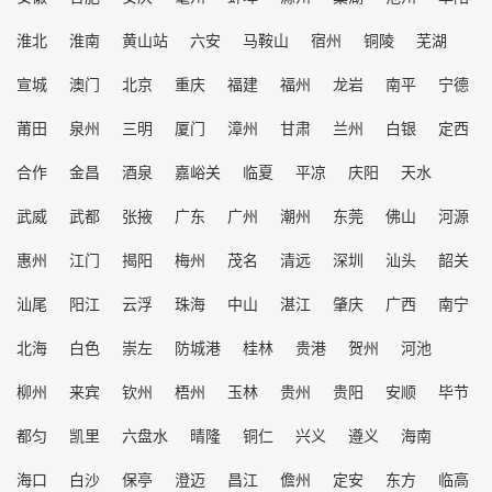
淮北
淮南
黄山站
六安
马鞍山
宿州
铜陵
芜湖
宣城
澳门
北京
重庆
福建
福州
龙岩
南平
宁德
莆田
泉州
三明
厦门
漳州
甘肃
兰州
白银
定西
合作
金昌
酒泉
嘉峪关
临夏
平凉
庆阳
天水
武威
武都
张掖
广东
广州
潮州
东莞
佛山
河源
惠州
江门
揭阳
梅州
茂名
清远
深圳
汕头
韶关
汕尾
阳江
云浮
珠海
中山
湛江
肇庆
广西
南宁
北海
白色
崇左
防城港
桂林
贵港
贺州
河池
柳州
来宾
钦州
梧州
玉林
贵州
贵阳
安顺
毕节
都匀
凯里
六盘水
晴隆
铜仁
兴义
遵义
海南
海口
白沙
保亭
澄迈
昌江
儋州
定安
东方
临高