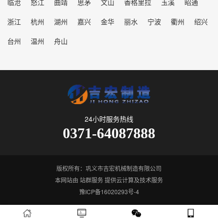
临沧
怒江
曲靖
思茅
文山
香格里拉
玉溪
昭通
浙江
杭州
湖州
嘉兴
金华
丽水
宁波
衢州
绍兴
台州
温州
舟山
24小时服务热线
0371-64087888
版权所有：巩义市吉宏机械制造有限公司
本网站由
站群服务
提供云计算及技术服务
豫ICP备16020293号-4