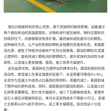
液压对辊破碎机的核心优势，源于其独特的破碎原理。设备通过
两个相向转动的高强度辊轮，对物料进行层压破碎，物料在辊轮的
持续挤压下，内部微裂纹有序扩展，最终破碎成粒度均匀的颗粒。
这种破碎方式，让产出的机制砂颗粒呈规整的多面体形态，表面圆
润光滑，避免了传统冲击破碎产生的尖锐棱角。圆润的颗粒在混凝
土搅拌时，能有效减少颗粒间的摩擦阻力，提升浆体的流动性与和
易性，让混凝土更易摊铺、振捣，施工效率大幅提升。
这份品质优势，直接转化为搅拌站的降本红利。圆润机制砂的高
流动性，使混凝土在保证强度的前提下，水泥用量可降低5%-8%。
水泥作为混凝土中成本占比最高的原材料，用量的减少，直接削减
了搅拌站的原料成本。同时，级配稳定的圆润机制砂，让混凝土的
孔隙率显著降低，耐久性大幅提升，减少了后期维修成本。某搅拌
站引入液压对辊破碎机后，单月水泥采购成本下降超10万元，混凝
土合格率从92%跃升至98%，返工率大幅降低，综合效益十分显
著。