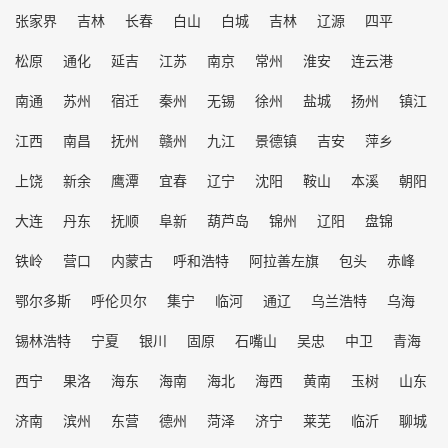
张家界
吉林
长春
白山
白城
吉林
辽源
四平
松原
通化
延吉
江苏
南京
常州
淮安
连云港
南通
苏州
宿迁
秦州
无锡
徐州
盐城
扬州
镇江
江西
南昌
抚州
赣州
九江
景德镇
吉安
萍乡
上饶
新余
鹰潭
宜春
辽宁
沈阳
鞍山
本溪
朝阳
大连
丹东
抚顺
阜新
葫芦岛
锦州
辽阳
盘锦
铁岭
营口
内蒙古
呼和浩特
阿拉善左旗
包头
赤峰
鄂尔多斯
呼伦贝尔
集宁
临河
通辽
乌兰浩特
乌海
锡林浩特
宁夏
银川
固原
石嘴山
吴忠
中卫
青海
西宁
果洛
海东
海南
海北
海西
黄南
玉树
山东
济南
滨州
东营
德州
菏泽
济宁
莱芜
临沂
聊城