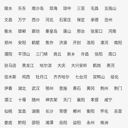
陵水
乐东
南沙岛
琼海
琼中
三亚
屯昌
五指山
文昌
万宁
西沙
河北
石家庄
保定
承德
沧州
衡水
邯郸
廊坊
秦皇岛
唐山
邢台
张家口
河南
郑州
安阳
鹤壁
焦作
济源
开封
洛阳
漯河
南阳
濮阳
平顶山
三门峡
商丘
新乡
许昌
信阳
周口
驻马店
黑龙江
哈尔滨
大庆
大兴安岭
鹤岗
黑河
佳木斯
鸡西
牡丹江
齐齐哈尔
七台河
双鸭山
绥化
伊春
湖北
武汉
鄂州
恩施
黄石
黄冈
荆州
荆门
潜江
十堰
随州
神农架
天门
襄阳
孝感
咸宁
仙桃
宜昌
湖南
长沙
常德
郴州
衡阳
怀化
吉首
娄底
黔阳
邵阳
湘潭
岳阳
益阳
永州
株洲