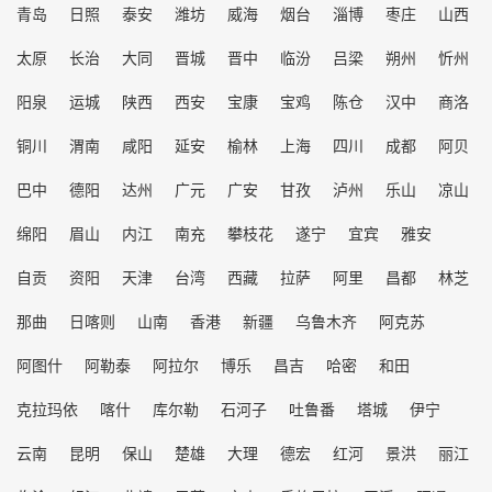
青岛
日照
泰安
潍坊
威海
烟台
淄博
枣庄
山西
太原
长治
大同
晋城
晋中
临汾
吕梁
朔州
忻州
阳泉
运城
陕西
西安
宝康
宝鸡
陈仓
汉中
商洛
铜川
渭南
咸阳
延安
榆林
上海
四川
成都
阿贝
巴中
德阳
达州
广元
广安
甘孜
泸州
乐山
凉山
绵阳
眉山
内江
南充
攀枝花
遂宁
宜宾
雅安
自贡
资阳
天津
台湾
西藏
拉萨
阿里
昌都
林芝
那曲
日喀则
山南
香港
新疆
乌鲁木齐
阿克苏
阿图什
阿勒泰
阿拉尔
博乐
昌吉
哈密
和田
克拉玛依
喀什
库尔勒
石河子
吐鲁番
塔城
伊宁
云南
昆明
保山
楚雄
大理
德宏
红河
景洪
丽江