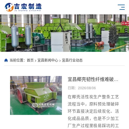
当前位置：
首页
>
宜昌新闻中心
>
宜昌行业动态
宜昌椰壳韧性纤维难破碎、易过粉化？解析双齿辊破碎机适配椰壳活性炭原料预处理的核心优势！
日期：2026/08/06
在椰壳活性炭生产整条工艺
流程当中，原料预处理破碎
环节直接决定后续炭化、活
化成品品质，也是不少加工
厂生产过程里极易踩坑的工