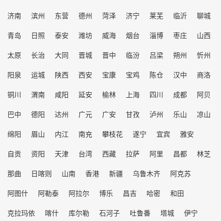
济南
滨州
东营
德州
菏泽
济宁
莱芜
临沂
聊城
青岛
日照
泰安
潍坊
威海
烟台
淄博
枣庄
山西
太原
长治
大同
晋城
晋中
临汾
吕梁
朔州
忻州
阳泉
运城
陕西
西安
宝康
宝鸡
陈仓
汉中
商洛
铜川
渭南
咸阳
延安
榆林
上海
四川
成都
阿贝
巴中
德阳
达州
广元
广安
甘孜
泸州
乐山
凉山
绵阳
眉山
内江
南充
攀枝花
遂宁
宜宾
雅安
自贡
资阳
天津
台湾
西藏
拉萨
阿里
昌都
林芝
那曲
日喀则
山南
香港
新疆
乌鲁木齐
阿克苏
阿图什
阿勒泰
阿拉尔
博乐
昌吉
哈密
和田
克拉玛依
喀什
库尔勒
石河子
吐鲁番
塔城
伊宁