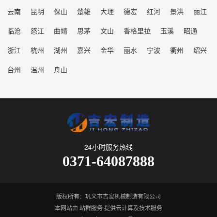
云南
昆明
保山
楚雄
大理
德宏
红河
景洪
丽江
临沧
怒江
曲靖
思茅
文山
香格里拉
玉溪
昭通
浙江
杭州
湖州
嘉兴
金华
丽水
宁波
衢州
绍兴
台州
温州
舟山
24小时服务热线
0371-64087888
版权所有：巩义市吉宏机械制造有限公司
本网站由
站群服务
提供云计算及技术服务