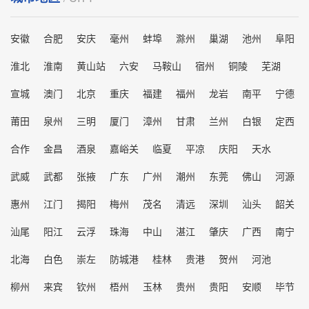
安徽
合肥
安庆
毫州
蚌埠
滁州
巢湖
池州
阜阳
淮北
淮南
黄山站
六安
马鞍山
宿州
铜陵
芜湖
宣城
澳门
北京
重庆
福建
福州
龙岩
南平
宁德
莆田
泉州
三明
厦门
漳州
甘肃
兰州
白银
定西
合作
金昌
酒泉
嘉峪关
临夏
平凉
庆阳
天水
武威
武都
张掖
广东
广州
潮州
东莞
佛山
河源
惠州
江门
揭阳
梅州
茂名
清远
深圳
汕头
韶关
汕尾
阳江
云浮
珠海
中山
湛江
肇庆
广西
南宁
北海
白色
崇左
防城港
桂林
贵港
贺州
河池
柳州
来宾
钦州
梧州
玉林
贵州
贵阳
安顺
毕节