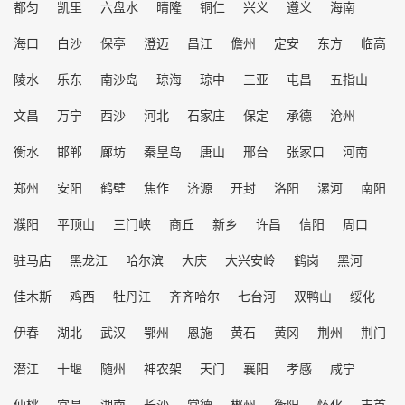
都匀
凯里
六盘水
晴隆
铜仁
兴义
遵义
海南
海口
白沙
保亭
澄迈
昌江
儋州
定安
东方
临高
陵水
乐东
南沙岛
琼海
琼中
三亚
屯昌
五指山
文昌
万宁
西沙
河北
石家庄
保定
承德
沧州
衡水
邯郸
廊坊
秦皇岛
唐山
邢台
张家口
河南
郑州
安阳
鹤壁
焦作
济源
开封
洛阳
漯河
南阳
濮阳
平顶山
三门峡
商丘
新乡
许昌
信阳
周口
驻马店
黑龙江
哈尔滨
大庆
大兴安岭
鹤岗
黑河
佳木斯
鸡西
牡丹江
齐齐哈尔
七台河
双鸭山
绥化
伊春
湖北
武汉
鄂州
恩施
黄石
黄冈
荆州
荆门
潜江
十堰
随州
神农架
天门
襄阳
孝感
咸宁
仙桃
宜昌
湖南
长沙
常德
郴州
衡阳
怀化
吉首