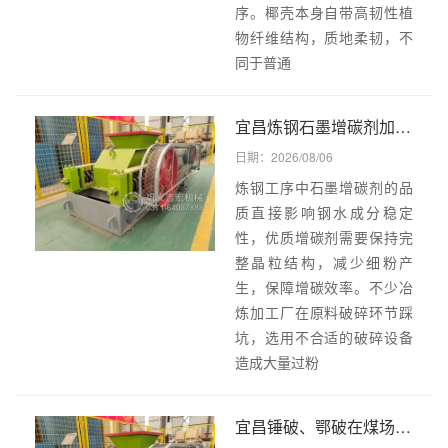
序。椰壳本身自带高韧性植
物纤维结构，质地柔韧，不
同于普通
宜昌炼钢石墨增碳剂加工为什么优先搭配双齿辊破碎机,对比颚破、锤破优劣一目了然!
日期：2026/08/06
炼钢工序中石墨增碳剂的品
质直接影响钢水成分稳定
性，优质增碳剂需要保持完
整晶粒结构，减少细粉产
生，保障增碳效率。不少冶
炼加工厂在原料破碎环节踩
坑，选用不合适的破碎设备
造成大量过粉
宜昌锤破、鄂破在煤场作业短板凸显,从工况适配度分析双齿辊破碎机占据煤炭破碎主流市场的根本原因!