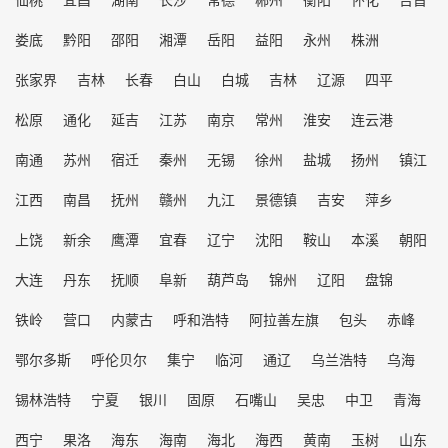
娄底
黔阳
邵阳
湘潭
岳阳
益阳
永州
株洲
张家界
吉林
长春
白山
白城
吉林
辽源
四平
松原
通化
延吉
江苏
南京
常州
淮安
连云港
南通
苏州
宿迁
秦州
无锡
徐州
盐城
扬州
镇江
江西
南昌
抚州
赣州
九江
景德镇
吉安
萍乡
上饶
新余
鹰潭
宜春
辽宁
沈阳
鞍山
本溪
朝阳
大连
丹东
抚顺
阜新
葫芦岛
锦州
辽阳
盘锦
铁岭
营口
内蒙古
呼和浩特
阿拉善左旗
包头
赤峰
鄂尔多斯
呼伦贝尔
集宁
临河
通辽
乌兰浩特
乌海
锡林浩特
宁夏
银川
固原
石嘴山
吴忠
中卫
青海
西宁
果洛
海东
海南
海北
海西
黄南
玉树
山东