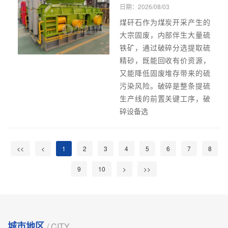
日期：2026/08/03
煤矸石作为煤炭开采产生的
大宗固废，内部伴生大量硫
铁矿，通过破碎分选提取硫
精砂，既能回收有价资源，
又能降低固废堆存带来的硫
污染风险。破碎是整条提硫
生产线的前置关键工序，破
碎设备选
<<
<
1
2
3
4
5
6
7
8
9
10
>
>>
城市地区
/ CITY