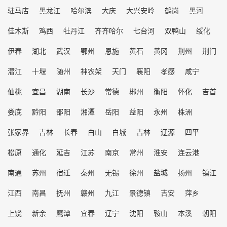
驻马店
黑龙江
哈尔滨
大庆
大兴安岭
鹤岗
黑河
佳木斯
鸡西
牡丹江
齐齐哈尔
七台河
双鸭山
绥化
伊春
湖北
武汉
鄂州
恩施
黄石
黄冈
荆州
荆门
潜江
十堰
随州
神农架
天门
襄阳
孝感
咸宁
仙桃
宜昌
湖南
长沙
常德
郴州
衡阳
怀化
吉首
娄底
黔阳
邵阳
湘潭
岳阳
益阳
永州
株洲
张家界
吉林
长春
白山
白城
吉林
辽源
四平
松原
通化
延吉
江苏
南京
常州
淮安
连云港
南通
苏州
宿迁
秦州
无锡
徐州
盐城
扬州
镇江
江西
南昌
抚州
赣州
九江
景德镇
吉安
萍乡
上饶
新余
鹰潭
宜春
辽宁
沈阳
鞍山
本溪
朝阳