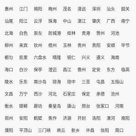
惠州
江门
揭阳
梅州
茂名
清远
深圳
汕头
韶关
汕尾
阳江
云浮
珠海
中山
湛江
肇庆
广西
南宁
北海
白色
崇左
防城港
桂林
贵港
贺州
河池
柳州
来宾
钦州
梧州
玉林
贵州
贵阳
安顺
毕节
都匀
凯里
六盘水
晴隆
铜仁
兴义
遵义
海南
海口
白沙
保亭
澄迈
昌江
儋州
定安
东方
临高
陵水
乐东
南沙岛
琼海
琼中
三亚
屯昌
五指山
文昌
万宁
西沙
河北
石家庄
保定
承德
沧州
衡水
邯郸
廊坊
秦皇岛
唐山
邢台
张家口
河南
郑州
安阳
鹤壁
焦作
济源
开封
洛阳
漯河
南阳
濮阳
平顶山
三门峡
商丘
新乡
许昌
信阳
周口