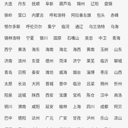
大连
丹东
抚顺
阜新
葫芦岛
锦州
辽阳
盘锦
铁岭
营口
内蒙古
呼和浩特
阿拉善左旗
包头
赤峰
鄂尔多斯
呼伦贝尔
集宁
临河
通辽
乌兰浩特
乌海
锡林浩特
宁夏
银川
固原
石嘴山
吴忠
中卫
青海
西宁
果洛
海东
海南
海北
海西
黄南
玉树
山东
济南
滨州
东营
德州
菏泽
济宁
莱芜
临沂
聊城
青岛
日照
泰安
潍坊
威海
烟台
淄博
枣庄
山西
太原
长治
大同
晋城
晋中
临汾
吕梁
朔州
忻州
阳泉
运城
陕西
西安
宝康
宝鸡
陈仓
汉中
商洛
铜川
渭南
咸阳
延安
榆林
上海
四川
成都
阿贝
巴中
德阳
达州
广元
广安
甘孜
泸州
乐山
凉山