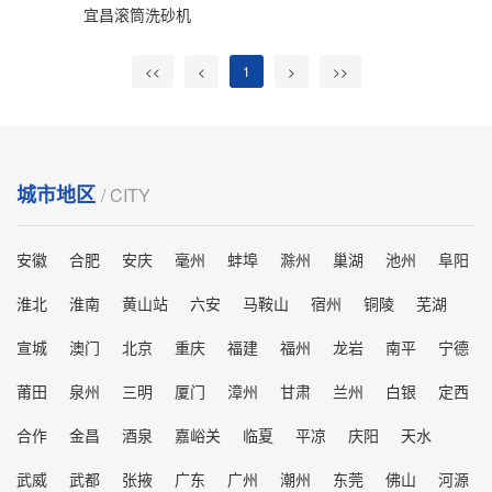
宜昌滚筒洗砂机
<<
<
1
>
>>
城市地区
/ CITY
安徽
合肥
安庆
毫州
蚌埠
滁州
巢湖
池州
阜阳
淮北
淮南
黄山站
六安
马鞍山
宿州
铜陵
芜湖
宣城
澳门
北京
重庆
福建
福州
龙岩
南平
宁德
莆田
泉州
三明
厦门
漳州
甘肃
兰州
白银
定西
合作
金昌
酒泉
嘉峪关
临夏
平凉
庆阳
天水
武威
武都
张掖
广东
广州
潮州
东莞
佛山
河源