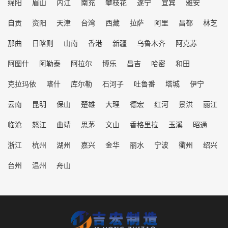
绵阳
眉山
内江
南充
攀枝花
遂宁
宜宾
雅安
自贡
资阳
天津
台湾
西藏
拉萨
阿里
昌都
林芝
那曲
日喀则
山南
香港
新疆
乌鲁木齐
阿克苏
阿图什
阿勒泰
阿拉尔
博乐
昌吉
哈密
和田
克拉玛依
喀什
库尔勒
石河子
吐鲁番
塔城
伊宁
云南
昆明
保山
楚雄
大理
德宏
红河
景洪
丽江
临沧
怒江
曲靖
思茅
文山
香格里拉
玉溪
昭通
浙江
杭州
湖州
嘉兴
金华
丽水
宁波
衢州
绍兴
台州
温州
舟山