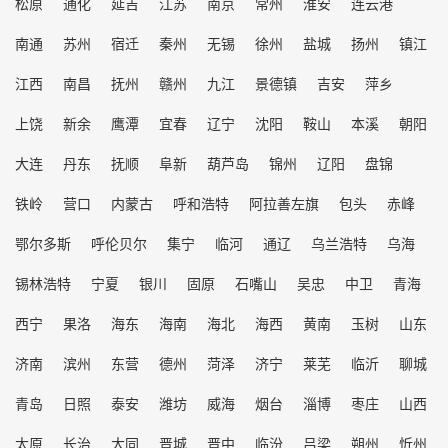
松原
通化
延吉
江苏
南京
常州
淮安
连云港
南通
苏州
宿迁
秦州
无锡
徐州
盐城
扬州
镇江
江西
南昌
抚州
赣州
九江
景德镇
吉安
萍乡
上饶
新余
鹰潭
宜春
辽宁
沈阳
鞍山
本溪
朝阳
大连
丹东
抚顺
阜新
葫芦岛
锦州
辽阳
盘锦
铁岭
营口
内蒙古
呼和浩特
阿拉善左旗
包头
赤峰
鄂尔多斯
呼伦贝尔
集宁
临河
通辽
乌兰浩特
乌海
锡林浩特
宁夏
银川
固原
石嘴山
吴忠
中卫
青海
西宁
果洛
海东
海南
海北
海西
黄南
玉树
山东
济南
滨州
东营
德州
菏泽
济宁
莱芜
临沂
聊城
青岛
日照
泰安
潍坊
威海
烟台
淄博
枣庄
山西
太原
长治
大同
晋城
晋中
临汾
吕梁
朔州
忻州