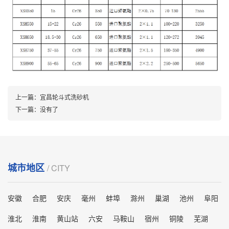
上一篇：
宜昌轮斗式洗砂机
下一篇：
没有了
城市地区
/ CITY
安徽
合肥
安庆
毫州
蚌埠
滁州
巢湖
池州
阜阳
淮北
淮南
黄山站
六安
马鞍山
宿州
铜陵
芜湖