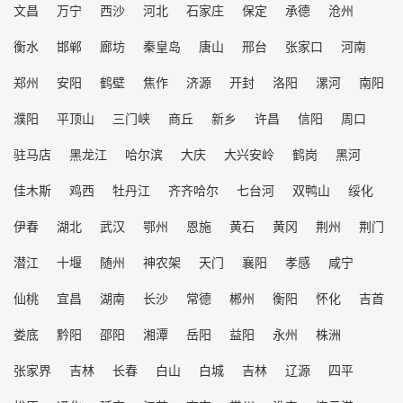
文昌
万宁
西沙
河北
石家庄
保定
承德
沧州
衡水
邯郸
廊坊
秦皇岛
唐山
邢台
张家口
河南
郑州
安阳
鹤壁
焦作
济源
开封
洛阳
漯河
南阳
濮阳
平顶山
三门峡
商丘
新乡
许昌
信阳
周口
驻马店
黑龙江
哈尔滨
大庆
大兴安岭
鹤岗
黑河
佳木斯
鸡西
牡丹江
齐齐哈尔
七台河
双鸭山
绥化
伊春
湖北
武汉
鄂州
恩施
黄石
黄冈
荆州
荆门
潜江
十堰
随州
神农架
天门
襄阳
孝感
咸宁
仙桃
宜昌
湖南
长沙
常德
郴州
衡阳
怀化
吉首
娄底
黔阳
邵阳
湘潭
岳阳
益阳
永州
株洲
张家界
吉林
长春
白山
白城
吉林
辽源
四平