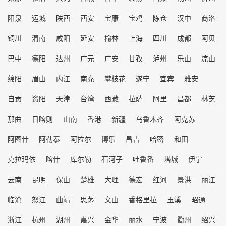
阳泉
运城
陕西
西安
宝康
宝鸡
陈仓
汉中
商洛
铜川
渭南
咸阳
延安
榆林
上海
四川
成都
阿贝
巴中
德阳
达州
广元
广安
甘孜
泸州
乐山
凉山
绵阳
眉山
内江
南充
攀枝花
遂宁
宜宾
雅安
自贡
资阳
天津
台湾
西藏
拉萨
阿里
昌都
林芝
那曲
日喀则
山南
香港
新疆
乌鲁木齐
阿克苏
阿图什
阿勒泰
阿拉尔
博乐
昌吉
哈密
和田
克拉玛依
喀什
库尔勒
石河子
吐鲁番
塔城
伊宁
云南
昆明
保山
楚雄
大理
德宏
红河
景洪
丽江
临沧
怒江
曲靖
思茅
文山
香格里拉
玉溪
昭通
浙江
杭州
湖州
嘉兴
金华
丽水
宁波
衢州
绍兴