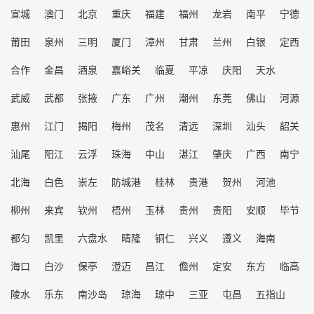
宣城
澳门
北京
重庆
福建
福州
龙岩
南平
宁德
莆田
泉州
三明
厦门
漳州
甘肃
兰州
白银
定西
合作
金昌
酒泉
嘉峪关
临夏
平凉
庆阳
天水
武威
武都
张掖
广东
广州
潮州
东莞
佛山
河源
惠州
江门
揭阳
梅州
茂名
清远
深圳
汕头
韶关
汕尾
阳江
云浮
珠海
中山
湛江
肇庆
广西
南宁
北海
白色
崇左
防城港
桂林
贵港
贺州
河池
柳州
来宾
钦州
梧州
玉林
贵州
贵阳
安顺
毕节
都匀
凯里
六盘水
晴隆
铜仁
兴义
遵义
海南
海口
白沙
保亭
澄迈
昌江
儋州
定安
东方
临高
陵水
乐东
南沙岛
琼海
琼中
三亚
屯昌
五指山