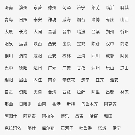
济南
滨州
东营
德州
菏泽
济宁
莱芜
临沂
聊城
青岛
日照
泰安
潍坊
威海
烟台
淄博
枣庄
山西
太原
长治
大同
晋城
晋中
临汾
吕梁
朔州
忻州
阳泉
运城
陕西
西安
宝康
宝鸡
陈仓
汉中
商洛
铜川
渭南
咸阳
延安
榆林
上海
四川
成都
阿贝
巴中
德阳
达州
广元
广安
甘孜
泸州
乐山
凉山
绵阳
眉山
内江
南充
攀枝花
遂宁
宜宾
雅安
自贡
资阳
天津
台湾
西藏
拉萨
阿里
昌都
林芝
那曲
日喀则
山南
香港
新疆
乌鲁木齐
阿克苏
阿图什
阿勒泰
阿拉尔
博乐
昌吉
哈密
和田
克拉玛依
喀什
库尔勒
石河子
吐鲁番
塔城
伊宁