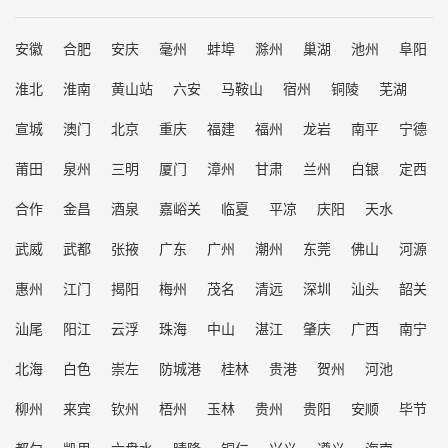
安徽
合肥
安庆
毫州
蚌埠
滁州
巢湖
池州
阜阳
淮北
淮南
黄山站
六安
马鞍山
宿州
铜陵
芜湖
宣城
澳门
北京
重庆
福建
福州
龙岩
南平
宁德
莆田
泉州
三明
厦门
漳州
甘肃
兰州
白银
定西
合作
金昌
酒泉
嘉峪关
临夏
平凉
庆阳
天水
武威
武都
张掖
广东
广州
潮州
东莞
佛山
河源
惠州
江门
揭阳
梅州
茂名
清远
深圳
汕头
韶关
汕尾
阳江
云浮
珠海
中山
湛江
肇庆
广西
南宁
北海
白色
崇左
防城港
桂林
贵港
贺州
河池
柳州
来宾
钦州
梧州
玉林
贵州
贵阳
安顺
毕节
都匀
凯里
六盘水
晴隆
铜仁
兴义
遵义
海南