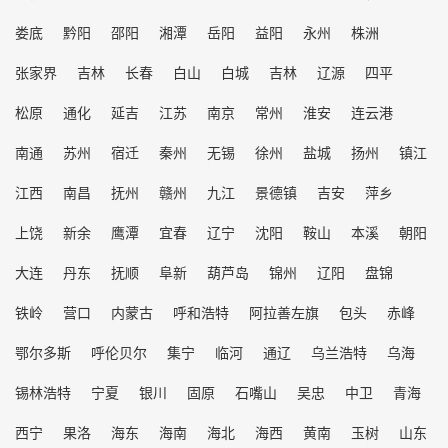
娄底
黔阳
邵阳
湘潭
岳阳
益阳
永州
株洲
张家界
吉林
长春
白山
白城
吉林
辽源
四平
松原
通化
延吉
江苏
南京
常州
淮安
连云港
南通
苏州
宿迁
秦州
无锡
徐州
盐城
扬州
镇江
江西
南昌
抚州
赣州
九江
景德镇
吉安
萍乡
上饶
新余
鹰潭
宜春
辽宁
沈阳
鞍山
本溪
朝阳
大连
丹东
抚顺
阜新
葫芦岛
锦州
辽阳
盘锦
铁岭
营口
内蒙古
呼和浩特
阿拉善左旗
包头
赤峰
鄂尔多斯
呼伦贝尔
集宁
临河
通辽
乌兰浩特
乌海
锡林浩特
宁夏
银川
固原
石嘴山
吴忠
中卫
青海
西宁
果洛
海东
海南
海北
海西
黄南
玉树
山东