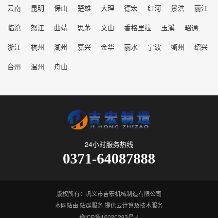
云南
昆明
保山
楚雄
大理
德宏
红河
景洪
丽江
临沧
怒江
曲靖
思茅
文山
香格里拉
玉溪
昭通
浙江
杭州
湖州
嘉兴
金华
丽水
宁波
衢州
绍兴
台州
温州
舟山
24小时服务热线
0371-64087888
版权所有：巩义市吉宏机械制造有限公司
本网站由
站群服务
提供云计算及技术服务
豫ICP备16020293号-4