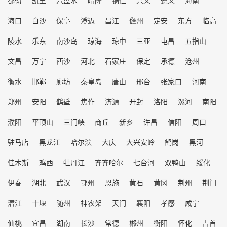
海口
白沙
保亭
澄迈
昌江
儋州
定安
东方
临高
陵水
乐东
南沙岛
琼海
琼中
三亚
屯昌
五指山
文昌
万宁
西沙
河北
石家庄
保定
承德
沧州
衡水
邯郸
廊坊
秦皇岛
唐山
邢台
张家口
河南
郑州
安阳
鹤壁
焦作
济源
开封
洛阳
漯河
南阳
濮阳
平顶山
三门峡
商丘
新乡
许昌
信阳
周口
驻马店
黑龙江
哈尔滨
大庆
大兴安岭
鹤岗
黑河
佳木斯
鸡西
牡丹江
齐齐哈尔
七台河
双鸭山
绥化
伊春
湖北
武汉
鄂州
恩施
黄石
黄冈
荆州
荆门
潜江
十堰
随州
神农架
天门
襄阳
孝感
咸宁
仙桃
宜昌
湖南
长沙
常德
郴州
衡阳
怀化
吉首