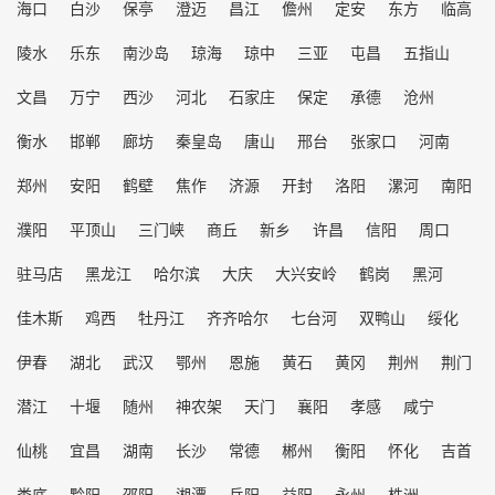
海口
白沙
保亭
澄迈
昌江
儋州
定安
东方
临高
陵水
乐东
南沙岛
琼海
琼中
三亚
屯昌
五指山
文昌
万宁
西沙
河北
石家庄
保定
承德
沧州
衡水
邯郸
廊坊
秦皇岛
唐山
邢台
张家口
河南
郑州
安阳
鹤壁
焦作
济源
开封
洛阳
漯河
南阳
濮阳
平顶山
三门峡
商丘
新乡
许昌
信阳
周口
驻马店
黑龙江
哈尔滨
大庆
大兴安岭
鹤岗
黑河
佳木斯
鸡西
牡丹江
齐齐哈尔
七台河
双鸭山
绥化
伊春
湖北
武汉
鄂州
恩施
黄石
黄冈
荆州
荆门
潜江
十堰
随州
神农架
天门
襄阳
孝感
咸宁
仙桃
宜昌
湖南
长沙
常德
郴州
衡阳
怀化
吉首
娄底
黔阳
邵阳
湘潭
岳阳
益阳
永州
株洲