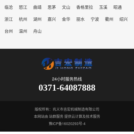
临沧
怒江
曲靖
思茅
文山
香格里拉
玉溪
昭通
浙江
杭州
湖州
嘉兴
金华
丽水
宁波
衢州
绍兴
台州
温州
舟山
24小时服务热线
0371-64087888
版权所有：巩义市吉宏机械制造有限公司
本网站由
站群服务
提供云计算及技术服务
豫ICP备16020293号-4