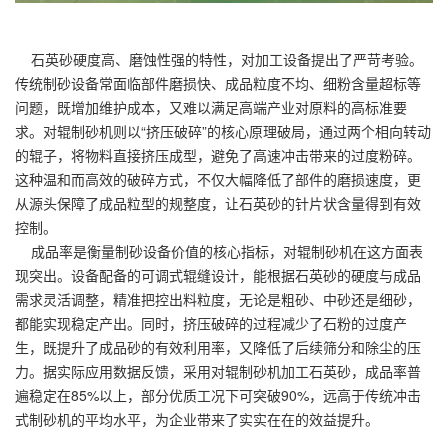
石英砂硬度高、磨蚀性强的特性，对加工设备提出了严苛考验。
传统制砂设备常面临部件磨损快、成品粒度不均、细粉含量超标等
问题，既增加维护成本，又难以满足高端产业对原料的高标准要
求。对辊制砂机则以“挤压破碎”的核心原理破局，通过两个相向转动
的辊子，将物料直接挤压成型，避免了高速冲击带来的过度粉碎。
这种温和而高效的破碎方式，不仅大幅降低了部件的磨损速度，更
从源头保障了成品粒型的规整度，让石英砂的针片状含量得到有效
控制。
成品率是衡量制砂设备价值的核心指标，对辊制砂机在这方面表
现突出。设备配备的可调式辊缝设计，能根据石英砂的硬度与成品
需求灵活调整，精准把控出料粒度，无论是粗砂、中砂还是细砂，
都能实现稳定产出。同时，挤压破碎的过程减少了石粉的过度产
生，既提升了成品砂的有效利用率，又降低了后续筛分和除尘的压
力。据实际应用数据反馈，采用对辊制砂机加工石英砂，成品率普
遍稳定在85%以上，部分优质工况下可突破90%，远高于传统冲击
式制砂机的平均水平，为企业带来了实实在在的效益提升。