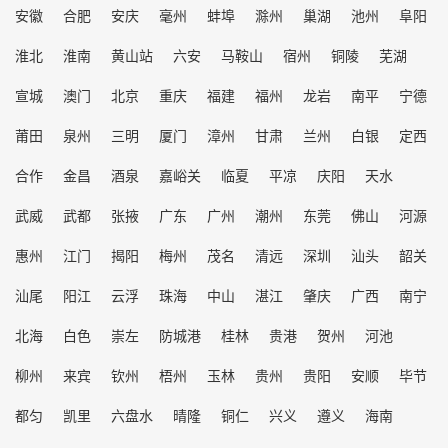
安徽
合肥
安庆
毫州
蚌埠
滁州
巢湖
池州
阜阳
淮北
淮南
黄山站
六安
马鞍山
宿州
铜陵
芜湖
宣城
澳门
北京
重庆
福建
福州
龙岩
南平
宁德
莆田
泉州
三明
厦门
漳州
甘肃
兰州
白银
定西
合作
金昌
酒泉
嘉峪关
临夏
平凉
庆阳
天水
武威
武都
张掖
广东
广州
潮州
东莞
佛山
河源
惠州
江门
揭阳
梅州
茂名
清远
深圳
汕头
韶关
汕尾
阳江
云浮
珠海
中山
湛江
肇庆
广西
南宁
北海
白色
崇左
防城港
桂林
贵港
贺州
河池
柳州
来宾
钦州
梧州
玉林
贵州
贵阳
安顺
毕节
都匀
凯里
六盘水
晴隆
铜仁
兴义
遵义
海南