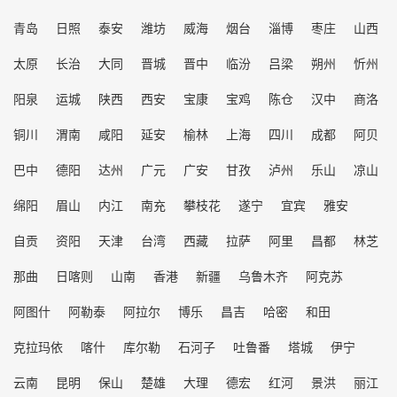
青岛
日照
泰安
潍坊
威海
烟台
淄博
枣庄
山西
太原
长治
大同
晋城
晋中
临汾
吕梁
朔州
忻州
阳泉
运城
陕西
西安
宝康
宝鸡
陈仓
汉中
商洛
铜川
渭南
咸阳
延安
榆林
上海
四川
成都
阿贝
巴中
德阳
达州
广元
广安
甘孜
泸州
乐山
凉山
绵阳
眉山
内江
南充
攀枝花
遂宁
宜宾
雅安
自贡
资阳
天津
台湾
西藏
拉萨
阿里
昌都
林芝
那曲
日喀则
山南
香港
新疆
乌鲁木齐
阿克苏
阿图什
阿勒泰
阿拉尔
博乐
昌吉
哈密
和田
克拉玛依
喀什
库尔勒
石河子
吐鲁番
塔城
伊宁
云南
昆明
保山
楚雄
大理
德宏
红河
景洪
丽江