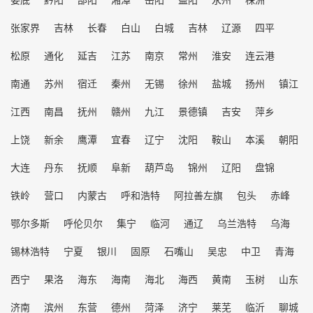
张家界
吉林
长春
白山
白城
吉林
辽源
四平
松原
通化
延吉
江苏
南京
常州
淮安
连云港
南通
苏州
宿迁
秦州
无锡
徐州
盐城
扬州
镇江
江西
南昌
抚州
赣州
九江
景德镇
吉安
萍乡
上饶
新余
鹰潭
宜春
辽宁
沈阳
鞍山
本溪
朝阳
大连
丹东
抚顺
阜新
葫芦岛
锦州
辽阳
盘锦
铁岭
营口
内蒙古
呼和浩特
阿拉善左旗
包头
赤峰
鄂尔多斯
呼伦贝尔
集宁
临河
通辽
乌兰浩特
乌海
锡林浩特
宁夏
银川
固原
石嘴山
吴忠
中卫
青海
西宁
果洛
海东
海南
海北
海西
黄南
玉树
山东
济南
滨州
东营
德州
菏泽
济宁
莱芜
临沂
聊城