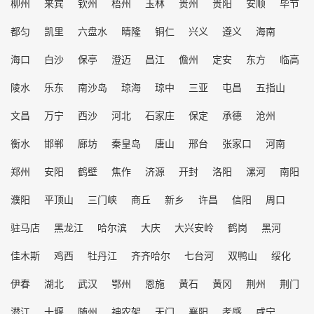
柳州
来宾
钦州
梧州
玉林
贵州
贵阳
安顺
毕节
都匀
凯里
六盘水
晴隆
铜仁
兴义
遵义
海南
海口
白沙
保亭
澄迈
昌江
儋州
定安
东方
临高
陵水
乐东
南沙岛
琼海
琼中
三亚
屯昌
五指山
文昌
万宁
西沙
河北
石家庄
保定
承德
沧州
衡水
邯郸
廊坊
秦皇岛
唐山
邢台
张家口
河南
郑州
安阳
鹤壁
焦作
济源
开封
洛阳
漯河
南阳
濮阳
平顶山
三门峡
商丘
新乡
许昌
信阳
周口
驻马店
黑龙江
哈尔滨
大庆
大兴安岭
鹤岗
黑河
佳木斯
鸡西
牡丹江
齐齐哈尔
七台河
双鸭山
绥化
伊春
湖北
武汉
鄂州
恩施
黄石
黄冈
荆州
荆门
潜江
十堰
随州
神农架
天门
襄阳
孝感
咸宁