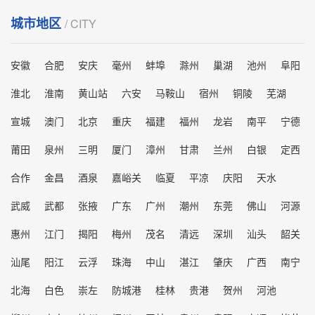
城市地区
/ CITY
安徽
合肥
安庆
毫州
蚌埠
滁州
巢湖
池州
阜阳
淮北
淮南
黄山站
六安
马鞍山
宿州
铜陵
芜湖
宣城
澳门
北京
重庆
福建
福州
龙岩
南平
宁德
莆田
泉州
三明
厦门
漳州
甘肃
兰州
白银
定西
合作
金昌
酒泉
嘉峪关
临夏
平凉
庆阳
天水
武威
武都
张掖
广东
广州
潮州
东莞
佛山
河源
惠州
江门
揭阳
梅州
茂名
清远
深圳
汕头
韶关
汕尾
阳江
云浮
珠海
中山
湛江
肇庆
广西
南宁
北海
白色
崇左
防城港
桂林
贵港
贺州
河池