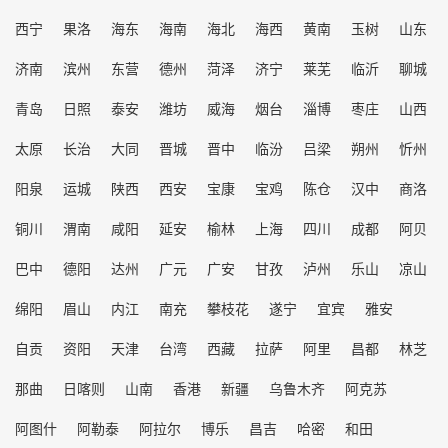
西宁
果洛
海东
海南
海北
海西
黄南
玉树
山东
济南
滨州
东营
德州
菏泽
济宁
莱芜
临沂
聊城
青岛
日照
泰安
潍坊
威海
烟台
淄博
枣庄
山西
太原
长治
大同
晋城
晋中
临汾
吕梁
朔州
忻州
阳泉
运城
陕西
西安
宝康
宝鸡
陈仓
汉中
商洛
铜川
渭南
咸阳
延安
榆林
上海
四川
成都
阿贝
巴中
德阳
达州
广元
广安
甘孜
泸州
乐山
凉山
绵阳
眉山
内江
南充
攀枝花
遂宁
宜宾
雅安
自贡
资阳
天津
台湾
西藏
拉萨
阿里
昌都
林芝
那曲
日喀则
山南
香港
新疆
乌鲁木齐
阿克苏
阿图什
阿勒泰
阿拉尔
博乐
昌吉
哈密
和田