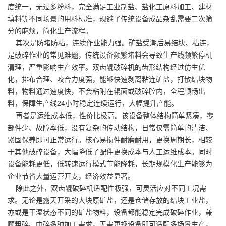
度统一，无过多粉料，完全满足工业制盐、盐化工原料加工、建材
填料等不同场景的用料标准，规避了传统设备成品杂乱需要二次筛
分的麻烦，简化生产流程。
其次是防堵防粘，连续作业能力强。矿盐受潮后易结块、粘连，
是破碎作业的常见难题，传统设备频繁堵料会导致生产线频繁停机
清理，严重影响生产效率。双齿辊破碎机的齿形结构经过仿生优
化，排布合理、咬合力度强，能够快速剥离粘连矿盐，打散结块物
料，物料通过速度快，不会粘附在辊面或破碎腔内，全程顺畅出
料，保障生产线24小时稳定连续运行，大幅提升产能。
再者是运维成本低，性价比极高。该设备整体结构简单紧凑，零
部件少、故障率低，没有复杂的传动结构，日常仅需简单的清洁、
紧固保养即可正常运行。核心易损件耐磨耐用，更换周期长，相较
于其他破碎设备，大幅降低了配件更换成本与人工运维成本。同时
设备能耗更低，低转速运行模式节能降耗，长期规模化生产能够为
企业节省大量运营开支，经济效益显著。
除此之外，双齿辊破碎机适配性极强，可灵活应对不同工况需
求。无论是露天开采的大块原矿盐，还是仓储存放的结块工业盐，
亦或是干湿状态不同的矿盐物料，设备都能稳定完成破碎作业，兼
顾粗碎、中碎多种加工需求，无需更换设备即可适配多场景生产，