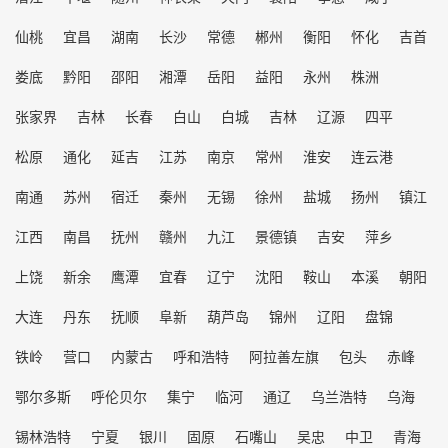
仙桃
宜昌
湖南
长沙
常德
郴州
衡阳
怀化
吉首
娄底
黔阳
邵阳
湘潭
岳阳
益阳
永州
株洲
张家界
吉林
长春
白山
白城
吉林
辽源
四平
松原
通化
延吉
江苏
南京
常州
淮安
连云港
南通
苏州
宿迁
秦州
无锡
徐州
盐城
扬州
镇江
江西
南昌
抚州
赣州
九江
景德镇
吉安
萍乡
上饶
新余
鹰潭
宜春
辽宁
沈阳
鞍山
本溪
朝阳
大连
丹东
抚顺
阜新
葫芦岛
锦州
辽阳
盘锦
铁岭
营口
内蒙古
呼和浩特
阿拉善左旗
包头
赤峰
鄂尔多斯
呼伦贝尔
集宁
临河
通辽
乌兰浩特
乌海
锡林浩特
宁夏
银川
固原
石嘴山
吴忠
中卫
青海