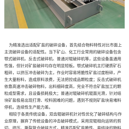
为精准选出适配矿盐的破碎设备，首先结合物料特性对比市面上
主流破碎设备的适配性。当下矿山、化工行业常用的破碎设备包含
颚式破碎机、反击式破碎机、普通对辊破碎机等，这些设备虽通用
性强，但针对矿盐破碎均存在明显短板。颚式破碎机主打硬质矿石
粗碎，以挤压冲击破碎为主，作业时容易将脆性矿盐过度粉碎，产
生大量粉料，造成原料浪费，无法把控成品颗粒度；反击式破碎机
依靠高速冲击破碎物料，出料细碎度高，完全不符合矿盐加工的颗
粒成型需求，且设备损耗极大；普通对辊破碎机辊面光滑，针对结
块矿盐极易出现打滑、咬料困难的问题，遇到不规则矿盐块易堵料
停机，连续性生产能力差。
相较于各类传统设备，双齿辊破碎机针对性优化了破碎结构与作
业原理，摒弃了传统设备的冲击破碎模式，采用双辊相向运转的剪
切、挤压、撕裂复合破碎方式，精准匹配矿盐脆性、易结块的物料