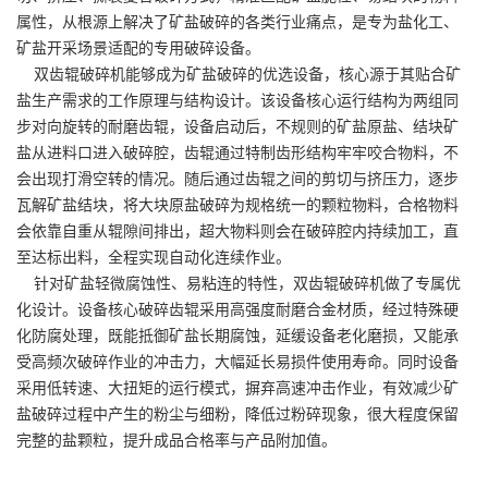
属性，从根源上解决了矿盐破碎的各类行业痛点，是专为盐化工、
矿盐开采场景适配的专用破碎设备。
双齿辊破碎机能够成为矿盐破碎的优选设备，核心源于其贴合矿
盐生产需求的工作原理与结构设计。该设备核心运行结构为两组同
步对向旋转的耐磨齿辊，设备启动后，不规则的矿盐原盐、结块矿
盐从进料口进入破碎腔，齿辊通过特制齿形结构牢牢咬合物料，不
会出现打滑空转的情况。随后通过齿辊之间的剪切与挤压力，逐步
瓦解矿盐结块，将大块原盐破碎为规格统一的颗粒物料，合格物料
会依靠自重从辊隙间排出，超大物料则会在破碎腔内持续加工，直
至达标出料，全程实现自动化连续作业。
针对矿盐轻微腐蚀性、易粘连的特性，双齿辊破碎机做了专属优
化设计。设备核心破碎齿辊采用高强度耐磨合金材质，经过特殊硬
化防腐处理，既能抵御矿盐长期腐蚀，延缓设备老化磨损，又能承
受高频次破碎作业的冲击力，大幅延长易损件使用寿命。同时设备
采用低转速、大扭矩的运行模式，摒弃高速冲击作业，有效减少矿
盐破碎过程中产生的粉尘与细粉，降低过粉碎现象，很大程度保留
完整的盐颗粒，提升成品合格率与产品附加值。