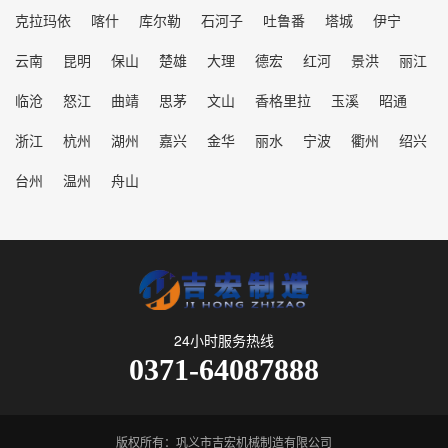
克拉玛依
喀什
库尔勒
石河子
吐鲁番
塔城
伊宁
云南
昆明
保山
楚雄
大理
德宏
红河
景洪
丽江
临沧
怒江
曲靖
思茅
文山
香格里拉
玉溪
昭通
浙江
杭州
湖州
嘉兴
金华
丽水
宁波
衢州
绍兴
台州
温州
舟山
24小时服务热线
0371-64087888
版权所有：巩义市吉宏机械制造有限公司