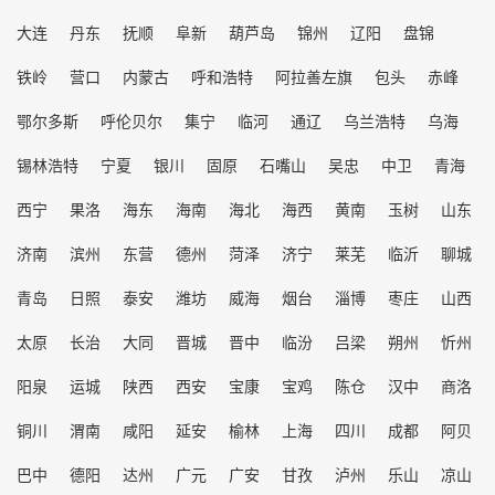
大连
丹东
抚顺
阜新
葫芦岛
锦州
辽阳
盘锦
铁岭
营口
内蒙古
呼和浩特
阿拉善左旗
包头
赤峰
鄂尔多斯
呼伦贝尔
集宁
临河
通辽
乌兰浩特
乌海
锡林浩特
宁夏
银川
固原
石嘴山
吴忠
中卫
青海
西宁
果洛
海东
海南
海北
海西
黄南
玉树
山东
济南
滨州
东营
德州
菏泽
济宁
莱芜
临沂
聊城
青岛
日照
泰安
潍坊
威海
烟台
淄博
枣庄
山西
太原
长治
大同
晋城
晋中
临汾
吕梁
朔州
忻州
阳泉
运城
陕西
西安
宝康
宝鸡
陈仓
汉中
商洛
铜川
渭南
咸阳
延安
榆林
上海
四川
成都
阿贝
巴中
德阳
达州
广元
广安
甘孜
泸州
乐山
凉山