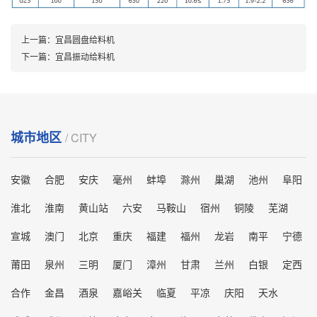
上一篇：
宜昌圆盘给料机
下一篇：
宜昌振动给料机
城市地区
/ CITY
安徽
合肥
安庆
毫州
蚌埠
滁州
巢湖
池州
阜阳
淮北
淮南
黄山站
六安
马鞍山
宿州
铜陵
芜湖
宣城
澳门
北京
重庆
福建
福州
龙岩
南平
宁德
莆田
泉州
三明
厦门
漳州
甘肃
兰州
白银
定西
合作
金昌
酒泉
嘉峪关
临夏
平凉
庆阳
天水