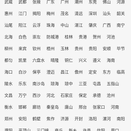
武威
武都
张掖
广东
广州
潮州
东莞
佛山
河源
惠州
江门
揭阳
梅州
茂名
清远
深圳
汕头
韶关
汕尾
阳江
云浮
珠海
中山
湛江
肇庆
广西
南宁
北海
白色
崇左
防城港
桂林
贵港
贺州
河池
柳州
来宾
钦州
梧州
玉林
贵州
贵阳
安顺
毕节
都匀
凯里
六盘水
晴隆
铜仁
兴义
遵义
海南
海口
白沙
保亭
澄迈
昌江
儋州
定安
东方
临高
陵水
乐东
南沙岛
琼海
琼中
三亚
屯昌
五指山
文昌
万宁
西沙
河北
石家庄
保定
承德
沧州
衡水
邯郸
廊坊
秦皇岛
唐山
邢台
张家口
河南
郑州
安阳
鹤壁
焦作
济源
开封
洛阳
漯河
南阳
濮阳
平顶山
三门峡
商丘
新乡
许昌
信阳
周口