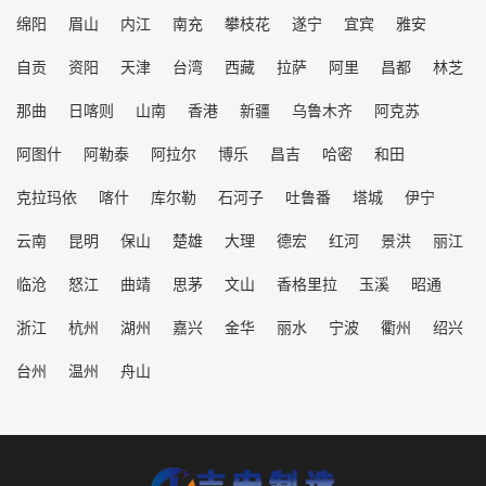
绵阳
眉山
内江
南充
攀枝花
遂宁
宜宾
雅安
自贡
资阳
天津
台湾
西藏
拉萨
阿里
昌都
林芝
那曲
日喀则
山南
香港
新疆
乌鲁木齐
阿克苏
阿图什
阿勒泰
阿拉尔
博乐
昌吉
哈密
和田
克拉玛依
喀什
库尔勒
石河子
吐鲁番
塔城
伊宁
云南
昆明
保山
楚雄
大理
德宏
红河
景洪
丽江
临沧
怒江
曲靖
思茅
文山
香格里拉
玉溪
昭通
浙江
杭州
湖州
嘉兴
金华
丽水
宁波
衢州
绍兴
台州
温州
舟山