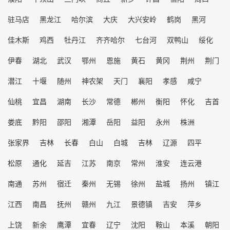
驻马店
黑龙江
哈尔滨
大庆
大兴安岭
鹤岗
黑河
佳木斯
鸡西
牡丹江
齐齐哈尔
七台河
双鸭山
绥化
伊春
湖北
武汉
鄂州
恩施
黄石
黄冈
荆州
荆门
潜江
十堰
随州
神农架
天门
襄阳
孝感
咸宁
仙桃
宜昌
湖南
长沙
常德
郴州
衡阳
怀化
吉首
娄底
黔阳
邵阳
湘潭
岳阳
益阳
永州
株洲
张家界
吉林
长春
白山
白城
吉林
辽源
四平
松原
通化
延吉
江苏
南京
常州
淮安
连云港
南通
苏州
宿迁
秦州
无锡
徐州
盐城
扬州
镇江
江西
南昌
抚州
赣州
九江
景德镇
吉安
萍乡
上饶
新余
鹰潭
宜春
辽宁
沈阳
鞍山
本溪
朝阳