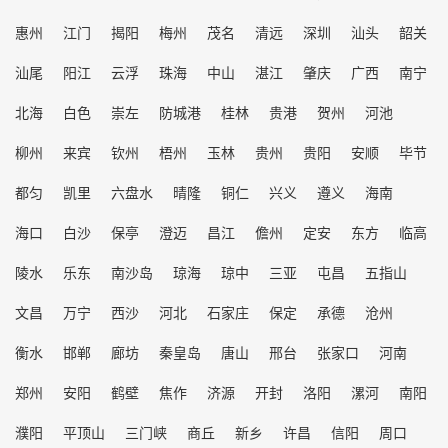
惠州
江门
揭阳
梅州
茂名
清远
深圳
汕头
韶关
汕尾
阳江
云浮
珠海
中山
湛江
肇庆
广西
南宁
北海
白色
崇左
防城港
桂林
贵港
贺州
河池
柳州
来宾
钦州
梧州
玉林
贵州
贵阳
安顺
毕节
都匀
凯里
六盘水
晴隆
铜仁
兴义
遵义
海南
海口
白沙
保亭
澄迈
昌江
儋州
定安
东方
临高
陵水
乐东
南沙岛
琼海
琼中
三亚
屯昌
五指山
文昌
万宁
西沙
河北
石家庄
保定
承德
沧州
衡水
邯郸
廊坊
秦皇岛
唐山
邢台
张家口
河南
郑州
安阳
鹤壁
焦作
济源
开封
洛阳
漯河
南阳
濮阳
平顶山
三门峡
商丘
新乡
许昌
信阳
周口