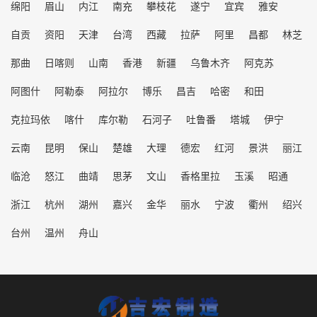
绵阳
眉山
内江
南充
攀枝花
遂宁
宜宾
雅安
自贡
资阳
天津
台湾
西藏
拉萨
阿里
昌都
林芝
那曲
日喀则
山南
香港
新疆
乌鲁木齐
阿克苏
阿图什
阿勒泰
阿拉尔
博乐
昌吉
哈密
和田
克拉玛依
喀什
库尔勒
石河子
吐鲁番
塔城
伊宁
云南
昆明
保山
楚雄
大理
德宏
红河
景洪
丽江
临沧
怒江
曲靖
思茅
文山
香格里拉
玉溪
昭通
浙江
杭州
湖州
嘉兴
金华
丽水
宁波
衢州
绍兴
台州
温州
舟山