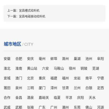
上一篇：
宜昌槽式给料机
下一篇：
宜昌电磁振动给料机
城市地区
/ CITY
安徽
合肥
安庆
毫州
蚌埠
滁州
巢湖
池州
阜阳
淮北
淮南
黄山站
六安
马鞍山
宿州
铜陵
芜湖
宣城
澳门
北京
重庆
福建
福州
龙岩
南平
宁德
莆田
泉州
三明
厦门
漳州
甘肃
兰州
白银
定西
合作
金昌
酒泉
嘉峪关
临夏
平凉
庆阳
天水
武威
武都
张掖
广东
广州
潮州
东莞
佛山
河源