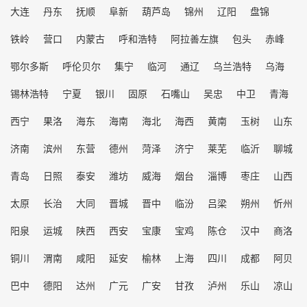
大连
丹东
抚顺
阜新
葫芦岛
锦州
辽阳
盘锦
铁岭
营口
内蒙古
呼和浩特
阿拉善左旗
包头
赤峰
鄂尔多斯
呼伦贝尔
集宁
临河
通辽
乌兰浩特
乌海
锡林浩特
宁夏
银川
固原
石嘴山
吴忠
中卫
青海
西宁
果洛
海东
海南
海北
海西
黄南
玉树
山东
济南
滨州
东营
德州
菏泽
济宁
莱芜
临沂
聊城
青岛
日照
泰安
潍坊
威海
烟台
淄博
枣庄
山西
太原
长治
大同
晋城
晋中
临汾
吕梁
朔州
忻州
阳泉
运城
陕西
西安
宝康
宝鸡
陈仓
汉中
商洛
铜川
渭南
咸阳
延安
榆林
上海
四川
成都
阿贝
巴中
德阳
达州
广元
广安
甘孜
泸州
乐山
凉山