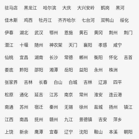
驻马店
黑龙江
哈尔滨
大庆
大兴安岭
鹤岗
黑河
佳木斯
鸡西
牡丹江
齐齐哈尔
七台河
双鸭山
绥化
伊春
湖北
武汉
鄂州
恩施
黄石
黄冈
荆州
荆门
潜江
十堰
随州
神农架
天门
襄阳
孝感
咸宁
仙桃
宜昌
湖南
长沙
常德
郴州
衡阳
怀化
吉首
娄底
黔阳
邵阳
湘潭
岳阳
益阳
永州
株洲
张家界
吉林
长春
白山
白城
吉林
辽源
四平
松原
通化
延吉
江苏
南京
常州
淮安
连云港
南通
苏州
宿迁
秦州
无锡
徐州
盐城
扬州
镇江
江西
南昌
抚州
赣州
九江
景德镇
吉安
萍乡
上饶
新余
鹰潭
宜春
辽宁
沈阳
鞍山
本溪
朝阳