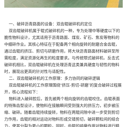
一、破碎沥青路面的设备：双齿辊破碎机的定位
双齿辊破碎机属于辊式破碎机的一种，专为处理中等硬度以下的
脆性物料设计，尤其适用于沥青路面、煤炭、矿石、焦炭等物料的
中细碎作业。其核心特征在于配备两个相向旋转的耐磨合金齿辊，
通过齿辊的挤压、剪切与研磨作用，将大块沥青路面材料破碎至所
需粒度，满足资源化再生的粒度要求。与传统颚式破碎机、反击式
破碎机相比，双齿辊破碎机在处理沥青这类兼具硬度与韧性的物料
时，展现出更高的针对性与适配性。
二、双齿辊破碎机的工作原理：多力协同的破碎逻辑
双齿辊破碎机的工作原理围绕“挤压-剪切-研磨”的复合破碎过程展
开，核心流程如下：
物料进入破碎腔后，首先被两个相向旋转的齿辊咬住。齿辊表面
的特殊齿型设计，使物料在接触瞬间受到强大的挤压力，初步被压
缩、破碎。随着齿辊持续旋转，物料在两辊间隙中进一步受到剪切
力作用，齿辊的相对运动对物料形成交错剪切，破碎颗粒间的结合
力，使其分裂为更小的颗粒。同时，齿辊的啮磨作用对物料进行精