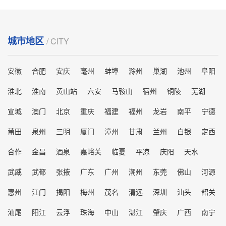
城市地区
/ CITY
安徽
合肥
安庆
毫州
蚌埠
滁州
巢湖
池州
阜阳
淮北
淮南
黄山站
六安
马鞍山
宿州
铜陵
芜湖
宣城
澳门
北京
重庆
福建
福州
龙岩
南平
宁德
莆田
泉州
三明
厦门
漳州
甘肃
兰州
白银
定西
合作
金昌
酒泉
嘉峪关
临夏
平凉
庆阳
天水
武威
武都
张掖
广东
广州
潮州
东莞
佛山
河源
惠州
江门
揭阳
梅州
茂名
清远
深圳
汕头
韶关
汕尾
阳江
云浮
珠海
中山
湛江
肇庆
广西
南宁