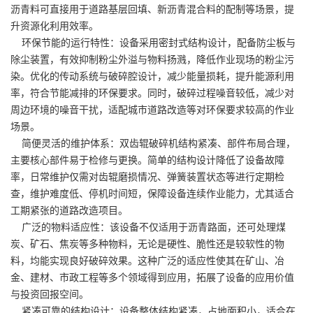
沥青料可直接用于道路基层回填、新沥青混合料的配制等场景，提
升资源化利用效率。
环保节能的运行特性：设备采用密封式结构设计，配备防尘板与
除尘装置，有效抑制粉尘外溢与物料扬溅，降低作业现场的粉尘污
染。优化的传动系统与破碎腔设计，减少能量损耗，提升能源利用
率，符合节能减排的环保要求。同时，破碎过程噪音较低，减少对
周边环境的噪音干扰，适配城市道路改造等对环保要求较高的作业
场景。
简便灵活的维护体系：双齿辊破碎机结构紧凑、部件布局合理，
主要核心部件易于检修与更换。简单的结构设计降低了设备故障
率，日常维护仅需对齿辊磨损情况、弹簧装置状态等进行定期检
查，维护难度低、停机时间短，保障设备连续作业能力，尤其适合
工期紧张的道路改造项目。
广泛的物料适应性：该设备不仅适用于沥青路面，还可处理煤
炭、矿石、焦炭等多种物料，无论是硬性、脆性还是较软性的物
料，均能实现良好破碎效果。这种广泛的适应性使其在矿山、冶
金、建材、市政工程等多个领域得到应用，拓展了设备的应用价值
与投资回报空间。
紧凑可靠的结构设计：设备整体结构紧凑，占地面积小，适合在