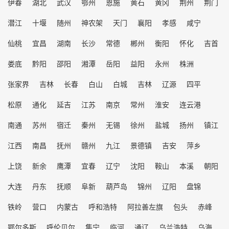
伊春
湖北
武汉
鄂州
恩施
黄石
黄冈
荆州
荆门
潜江
十堰
随州
神农架
天门
襄阳
孝感
咸宁
仙桃
宜昌
湖南
长沙
常德
郴州
衡阳
怀化
吉首
娄底
黔阳
邵阳
湘潭
岳阳
益阳
永州
株洲
张家界
吉林
长春
白山
白城
吉林
辽源
四平
松原
通化
延吉
江苏
南京
常州
淮安
连云港
南通
苏州
宿迁
秦州
无锡
徐州
盐城
扬州
镇江
江西
南昌
抚州
赣州
九江
景德镇
吉安
萍乡
上饶
新余
鹰潭
宜春
辽宁
沈阳
鞍山
本溪
朝阳
大连
丹东
抚顺
阜新
葫芦岛
锦州
辽阳
盘锦
铁岭
营口
内蒙古
呼和浩特
阿拉善左旗
包头
赤峰
鄂尔多斯
呼伦贝尔
集宁
临河
通辽
乌兰浩特
乌海