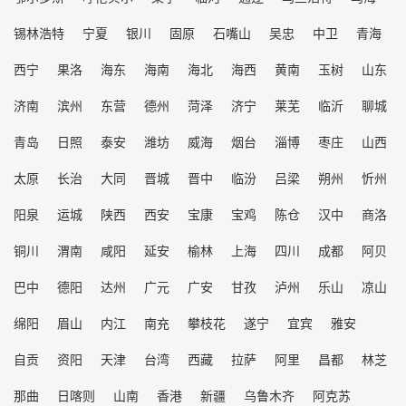
锡林浩特
宁夏
银川
固原
石嘴山
吴忠
中卫
青海
西宁
果洛
海东
海南
海北
海西
黄南
玉树
山东
济南
滨州
东营
德州
菏泽
济宁
莱芜
临沂
聊城
青岛
日照
泰安
潍坊
威海
烟台
淄博
枣庄
山西
太原
长治
大同
晋城
晋中
临汾
吕梁
朔州
忻州
阳泉
运城
陕西
西安
宝康
宝鸡
陈仓
汉中
商洛
铜川
渭南
咸阳
延安
榆林
上海
四川
成都
阿贝
巴中
德阳
达州
广元
广安
甘孜
泸州
乐山
凉山
绵阳
眉山
内江
南充
攀枝花
遂宁
宜宾
雅安
自贡
资阳
天津
台湾
西藏
拉萨
阿里
昌都
林芝
那曲
日喀则
山南
香港
新疆
乌鲁木齐
阿克苏