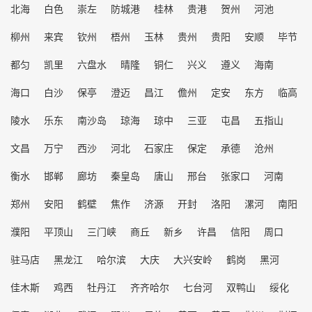
北海
白色
崇左
防城港
桂林
贵港
贺州
河池
柳州
来宾
钦州
梧州
玉林
贵州
贵阳
安顺
毕节
都匀
凯里
六盘水
晴隆
铜仁
兴义
遵义
海南
海口
白沙
保亭
澄迈
昌江
儋州
定安
东方
临高
陵水
乐东
南沙岛
琼海
琼中
三亚
屯昌
五指山
文昌
万宁
西沙
河北
石家庄
保定
承德
沧州
衡水
邯郸
廊坊
秦皇岛
唐山
邢台
张家口
河南
郑州
安阳
鹤壁
焦作
济源
开封
洛阳
漯河
南阳
濮阳
平顶山
三门峡
商丘
新乡
许昌
信阳
周口
驻马店
黑龙江
哈尔滨
大庆
大兴安岭
鹤岗
黑河
佳木斯
鸡西
牡丹江
齐齐哈尔
七台河
双鸭山
绥化