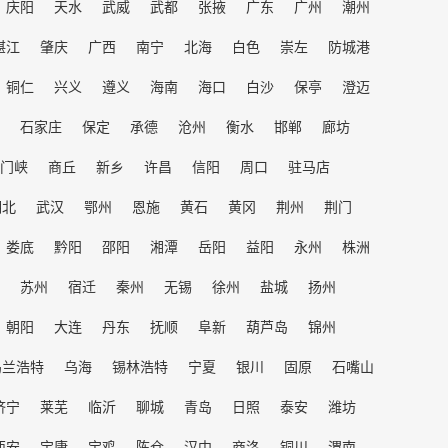
庆阳
天水
武威
武都
张掖
广东
广州
潮州
湛江
肇庆
广西
南宁
北海
白色
崇左
防城港
铜仁
兴义
遵义
海南
海口
白沙
保亭
澄迈
石家庄
保定
承德
沧州
衡水
邯郸
廊坊
门峡
商丘
新乡
许昌
信阳
周口
驻马店
湖北
武汉
鄂州
恩施
黄石
黄冈
荆州
荆门
娄底
黔阳
邵阳
湘潭
岳阳
益阳
永州
株洲
苏州
宿迁
秦州
无锡
徐州
盐城
扬州
朝阳
大连
丹东
抚顺
阜新
葫芦岛
锦州
乌兰浩特
乌海
锡林浩特
宁夏
银川
固原
石嘴山
济宁
莱芜
临沂
聊城
青岛
日照
泰安
潍坊
西安
宝康
宝鸡
陈仓
汉中
商洛
铜川
渭南