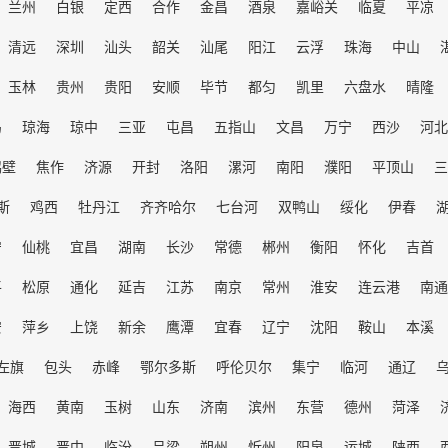
兰州
白银
定西
合作
金昌
酒泉
嘉峪关
临夏
平凉
清远
深圳
汕头
韶关
汕尾
阳江
云浮
珠海
中山
玉林
贵州
贵阳
安顺
毕节
都匀
凯里
六盘水
晴隆
岛
琼海
琼中
三亚
屯昌
五指山
文昌
万宁
西沙
河北
鹤壁
焦作
济源
开封
洛阳
漯河
南阳
濮阳
平顶山
三
斯
鸡西
牡丹江
齐齐哈尔
七台河
双鸭山
绥化
伊春
宁
仙桃
宜昌
湖南
长沙
常德
郴州
衡阳
怀化
吉首
平
松原
通化
延吉
江苏
南京
常州
淮安
连云港
南通
安
萍乡
上饶
新余
鹰潭
宜春
辽宁
沈阳
鞍山
本溪
左旗
包头
赤峰
鄂尔多斯
呼伦贝尔
集宁
临河
通辽
海西
黄南
玉树
山东
济南
滨州
东营
德州
菏泽
晋城
晋中
临汾
吕梁
朔州
忻州
阳泉
运城
陕西