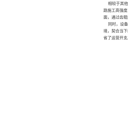
相较于其他破
路施工高强度
面，通过齿辊
同时，设备采
境，契合当下
省了运营开支