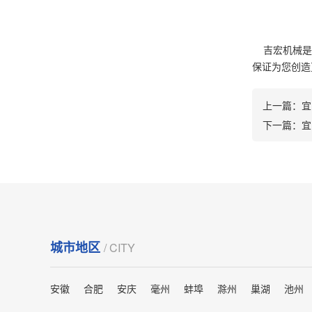
吉宏机械是一
保证为您创造更
上一篇：
宜
下一篇：
宜
城市地区
/ CITY
安徽
合肥
安庆
毫州
蚌埠
滁州
巢湖
池州