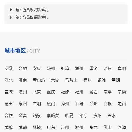
上一篇：
宜昌颚式破碎机
下一篇：
宜昌四辊破碎机
城市地区
/ CITY
安徽
合肥
安庆
毫州
蚌埠
滁州
巢湖
池州
阜阳
淮北
淮南
黄山站
六安
马鞍山
宿州
铜陵
芜湖
宣城
澳门
北京
重庆
福建
福州
龙岩
南平
宁德
莆田
泉州
三明
厦门
漳州
甘肃
兰州
白银
定西
合作
金昌
酒泉
嘉峪关
临夏
平凉
庆阳
天水
武威
武都
张掖
广东
广州
潮州
东莞
佛山
河源