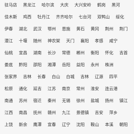
驻马店
黑龙江
哈尔滨
大庆
大兴安岭
鹤岗
黑河
佳木斯
鸡西
牡丹江
齐齐哈尔
七台河
双鸭山
绥化
伊春
湖北
武汉
鄂州
恩施
黄石
黄冈
荆州
荆门
潜江
十堰
随州
神农架
天门
襄阳
孝感
咸宁
仙桃
宜昌
湖南
长沙
常德
郴州
衡阳
怀化
吉首
娄底
黔阳
邵阳
湘潭
岳阳
益阳
永州
株洲
张家界
吉林
长春
白山
白城
吉林
辽源
四平
松原
通化
延吉
江苏
南京
常州
淮安
连云港
南通
苏州
宿迁
秦州
无锡
徐州
盐城
扬州
镇江
江西
南昌
抚州
赣州
九江
景德镇
吉安
萍乡
上饶
新余
鹰潭
宜春
辽宁
沈阳
鞍山
本溪
朝阳