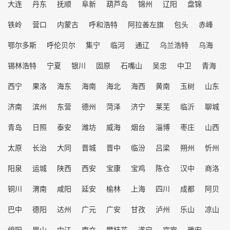
大连
丹东
抚顺
阜新
葫芦岛
锦州
辽阳
盘锦
铁岭
营口
内蒙古
呼和浩特
阿拉善左旗
包头
赤峰
鄂尔多斯
呼伦贝尔
集宁
临河
通辽
乌兰浩特
乌海
锡林浩特
宁夏
银川
固原
石嘴山
吴忠
中卫
青海
西宁
果洛
海东
海南
海北
海西
黄南
玉树
山东
济南
滨州
东营
德州
菏泽
济宁
莱芜
临沂
聊城
青岛
日照
泰安
潍坊
威海
烟台
淄博
枣庄
山西
太原
长治
大同
晋城
晋中
临汾
吕梁
朔州
忻州
阳泉
运城
陕西
西安
宝康
宝鸡
陈仓
汉中
商洛
铜川
渭南
咸阳
延安
榆林
上海
四川
成都
阿贝
巴中
德阳
达州
广元
广安
甘孜
泸州
乐山
凉山
绵阳
眉山
内江
南充
攀枝花
遂宁
宜宾
雅安