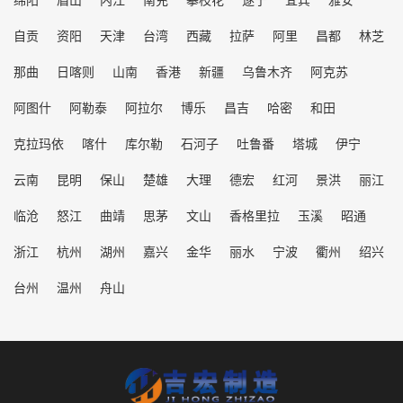
自贡
资阳
天津
台湾
西藏
拉萨
阿里
昌都
林芝
那曲
日喀则
山南
香港
新疆
乌鲁木齐
阿克苏
阿图什
阿勒泰
阿拉尔
博乐
昌吉
哈密
和田
克拉玛依
喀什
库尔勒
石河子
吐鲁番
塔城
伊宁
云南
昆明
保山
楚雄
大理
德宏
红河
景洪
丽江
临沧
怒江
曲靖
思茅
文山
香格里拉
玉溪
昭通
浙江
杭州
湖州
嘉兴
金华
丽水
宁波
衢州
绍兴
台州
温州
舟山