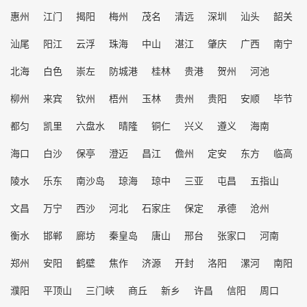
惠州
江门
揭阳
梅州
茂名
清远
深圳
汕头
韶关
汕尾
阳江
云浮
珠海
中山
湛江
肇庆
广西
南宁
北海
白色
崇左
防城港
桂林
贵港
贺州
河池
柳州
来宾
钦州
梧州
玉林
贵州
贵阳
安顺
毕节
都匀
凯里
六盘水
晴隆
铜仁
兴义
遵义
海南
海口
白沙
保亭
澄迈
昌江
儋州
定安
东方
临高
陵水
乐东
南沙岛
琼海
琼中
三亚
屯昌
五指山
文昌
万宁
西沙
河北
石家庄
保定
承德
沧州
衡水
邯郸
廊坊
秦皇岛
唐山
邢台
张家口
河南
郑州
安阳
鹤壁
焦作
济源
开封
洛阳
漯河
南阳
濮阳
平顶山
三门峡
商丘
新乡
许昌
信阳
周口