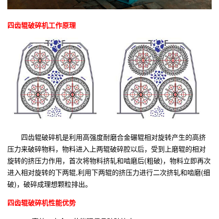
四齿辊破碎机工作原理
四齿辊破碎机是利用高强度耐磨合金碾辊相对旋转产生的高挤
压力来破碎物料，物料进入上两辊破碎腔以后，受到上磨辊的相对
旋转的挤压力作用，首次将物料挤轧和啮磨后(粗破)，物料立即再次
进入相对旋转的下两辊,利用下两辊的挤压力进行二次挤轧和啮磨(细
破)，破碎成理想颗粒排出。
四齿辊破碎机性能优势