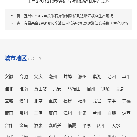
山西2PG1210型铁矿石对辊破碎机生产现场
上一篇：
宜昌2PG1508瓜米石对辊制砂机到达浙江横店生产现场
下一篇：
宜昌两台2PG1610全液压对辊制砂机到达浙江交投集团生产现场
城市地区
/ CITY
安徽
合肥
安庆
毫州
蚌埠
滁州
巢湖
池州
阜阳
淮北
淮南
黄山站
六安
马鞍山
宿州
铜陵
芜湖
宣城
澳门
北京
重庆
福建
福州
龙岩
南平
宁德
莆田
泉州
三明
厦门
漳州
甘肃
兰州
白银
定西
合作
金昌
酒泉
嘉峪关
临夏
平凉
庆阳
天水