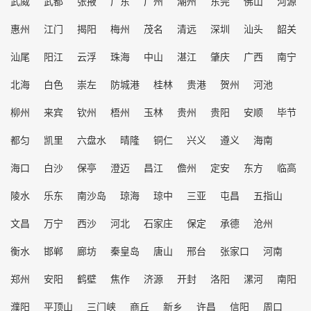
武威
武都
张掖
广东
广州
潮州
东莞
佛山
河源
惠州
江门
揭阳
梅州
茂名
清远
深圳
汕头
韶关
汕尾
阳江
云浮
珠海
中山
湛江
肇庆
广西
南宁
北海
白色
崇左
防城港
桂林
贵港
贺州
河池
柳州
来宾
钦州
梧州
玉林
贵州
贵阳
安顺
毕节
都匀
凯里
六盘水
晴隆
铜仁
兴义
遵义
海南
海口
白沙
保亭
澄迈
昌江
儋州
定安
东方
临高
陵水
乐东
南沙岛
琼海
琼中
三亚
屯昌
五指山
文昌
万宁
西沙
河北
石家庄
保定
承德
沧州
衡水
邯郸
廊坊
秦皇岛
唐山
邢台
张家口
河南
郑州
安阳
鹤壁
焦作
济源
开封
洛阳
漯河
南阳
濮阳
平顶山
三门峡
商丘
新乡
许昌
信阳
周口