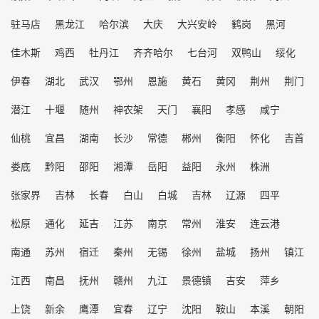
驻马店
黑龙江
哈尔滨
大庆
大兴安岭
鹤岗
黑河
佳木斯
鸡西
牡丹江
齐齐哈尔
七台河
双鸭山
绥化
伊春
湖北
武汉
鄂州
恩施
黄石
黄冈
荆州
荆门
潜江
十堰
随州
神农架
天门
襄阳
孝感
咸宁
仙桃
宜昌
湖南
长沙
常德
郴州
衡阳
怀化
吉首
娄底
黔阳
邵阳
湘潭
岳阳
益阳
永州
株洲
张家界
吉林
长春
白山
白城
吉林
辽源
四平
松原
通化
延吉
江苏
南京
常州
淮安
连云港
南通
苏州
宿迁
秦州
无锡
徐州
盐城
扬州
镇江
江西
南昌
抚州
赣州
九江
景德镇
吉安
萍乡
上饶
新余
鹰潭
宜春
辽宁
沈阳
鞍山
本溪
朝阳