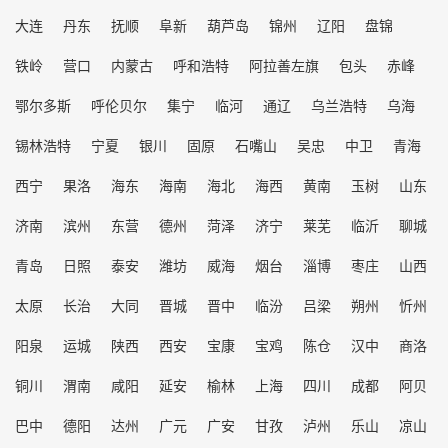
大连
丹东
抚顺
阜新
葫芦岛
锦州
辽阳
盘锦
铁岭
营口
内蒙古
呼和浩特
阿拉善左旗
包头
赤峰
鄂尔多斯
呼伦贝尔
集宁
临河
通辽
乌兰浩特
乌海
锡林浩特
宁夏
银川
固原
石嘴山
吴忠
中卫
青海
西宁
果洛
海东
海南
海北
海西
黄南
玉树
山东
济南
滨州
东营
德州
菏泽
济宁
莱芜
临沂
聊城
青岛
日照
泰安
潍坊
威海
烟台
淄博
枣庄
山西
太原
长治
大同
晋城
晋中
临汾
吕梁
朔州
忻州
阳泉
运城
陕西
西安
宝康
宝鸡
陈仓
汉中
商洛
铜川
渭南
咸阳
延安
榆林
上海
四川
成都
阿贝
巴中
德阳
达州
广元
广安
甘孜
泸州
乐山
凉山