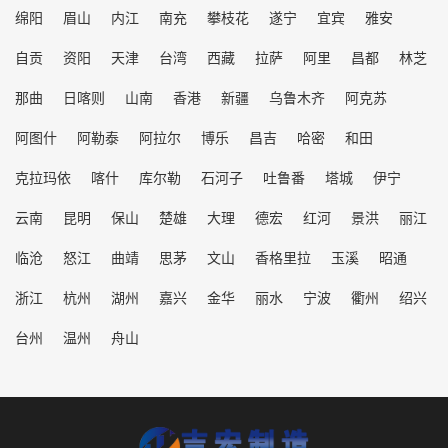
绵阳
眉山
内江
南充
攀枝花
遂宁
宜宾
雅安
自贡
资阳
天津
台湾
西藏
拉萨
阿里
昌都
林芝
那曲
日喀则
山南
香港
新疆
乌鲁木齐
阿克苏
阿图什
阿勒泰
阿拉尔
博乐
昌吉
哈密
和田
克拉玛依
喀什
库尔勒
石河子
吐鲁番
塔城
伊宁
云南
昆明
保山
楚雄
大理
德宏
红河
景洪
丽江
临沧
怒江
曲靖
思茅
文山
香格里拉
玉溪
昭通
浙江
杭州
湖州
嘉兴
金华
丽水
宁波
衢州
绍兴
台州
温州
舟山