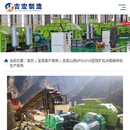
当前位置：
首页
>
宜昌客户案例
>
宜昌山西2PG1210型铁矿石对辊破碎机
生产现场