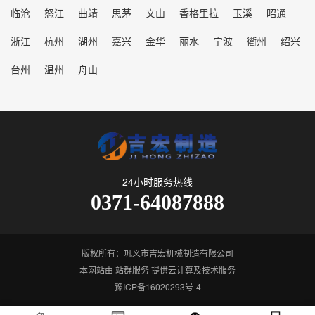
临沧
怒江
曲靖
思茅
文山
香格里拉
玉溪
昭通
浙江
杭州
湖州
嘉兴
金华
丽水
宁波
衢州
绍兴
台州
温州
舟山
24小时服务热线
0371-64087888
版权所有：巩义市吉宏机械制造有限公司
本网站由
站群服务
提供云计算及技术服务
豫ICP备16020293号-4