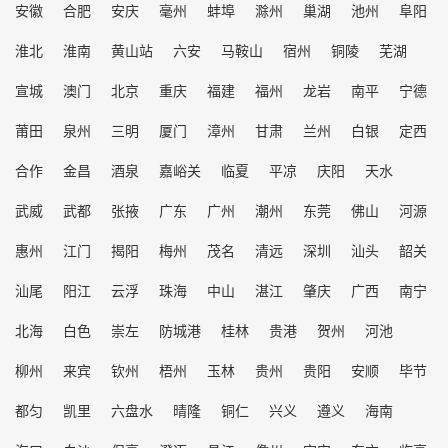
安徽
合肥
安庆
毫州
蚌埠
滁州
巢湖
池州
阜阳
淮北
淮南
黄山站
六安
马鞍山
宿州
铜陵
芜湖
宣城
澳门
北京
重庆
福建
福州
龙岩
南平
宁德
莆田
泉州
三明
厦门
漳州
甘肃
兰州
白银
定西
合作
金昌
酒泉
嘉峪关
临夏
平凉
庆阳
天水
武威
武都
张掖
广东
广州
潮州
东莞
佛山
河源
惠州
江门
揭阳
梅州
茂名
清远
深圳
汕头
韶关
汕尾
阳江
云浮
珠海
中山
湛江
肇庆
广西
南宁
北海
白色
崇左
防城港
桂林
贵港
贺州
河池
柳州
来宾
钦州
梧州
玉林
贵州
贵阳
安顺
毕节
都匀
凯里
六盘水
晴隆
铜仁
兴义
遵义
海南