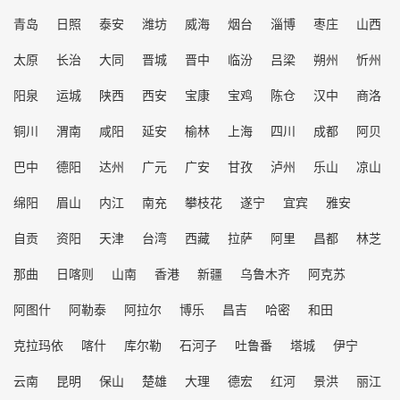
青岛
日照
泰安
潍坊
威海
烟台
淄博
枣庄
山西
太原
长治
大同
晋城
晋中
临汾
吕梁
朔州
忻州
阳泉
运城
陕西
西安
宝康
宝鸡
陈仓
汉中
商洛
铜川
渭南
咸阳
延安
榆林
上海
四川
成都
阿贝
巴中
德阳
达州
广元
广安
甘孜
泸州
乐山
凉山
绵阳
眉山
内江
南充
攀枝花
遂宁
宜宾
雅安
自贡
资阳
天津
台湾
西藏
拉萨
阿里
昌都
林芝
那曲
日喀则
山南
香港
新疆
乌鲁木齐
阿克苏
阿图什
阿勒泰
阿拉尔
博乐
昌吉
哈密
和田
克拉玛依
喀什
库尔勒
石河子
吐鲁番
塔城
伊宁
云南
昆明
保山
楚雄
大理
德宏
红河
景洪
丽江