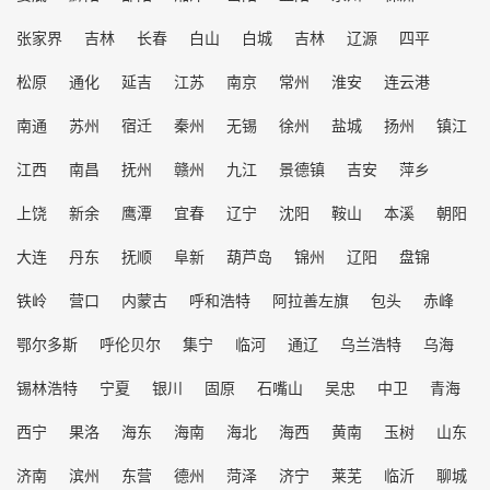
张家界
吉林
长春
白山
白城
吉林
辽源
四平
松原
通化
延吉
江苏
南京
常州
淮安
连云港
南通
苏州
宿迁
秦州
无锡
徐州
盐城
扬州
镇江
江西
南昌
抚州
赣州
九江
景德镇
吉安
萍乡
上饶
新余
鹰潭
宜春
辽宁
沈阳
鞍山
本溪
朝阳
大连
丹东
抚顺
阜新
葫芦岛
锦州
辽阳
盘锦
铁岭
营口
内蒙古
呼和浩特
阿拉善左旗
包头
赤峰
鄂尔多斯
呼伦贝尔
集宁
临河
通辽
乌兰浩特
乌海
锡林浩特
宁夏
银川
固原
石嘴山
吴忠
中卫
青海
西宁
果洛
海东
海南
海北
海西
黄南
玉树
山东
济南
滨州
东营
德州
菏泽
济宁
莱芜
临沂
聊城