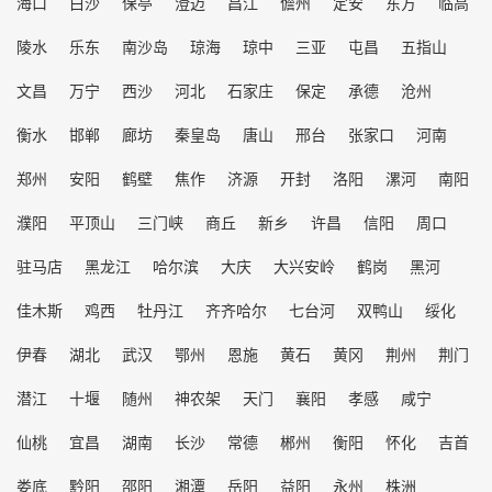
海口
白沙
保亭
澄迈
昌江
儋州
定安
东方
临高
陵水
乐东
南沙岛
琼海
琼中
三亚
屯昌
五指山
文昌
万宁
西沙
河北
石家庄
保定
承德
沧州
衡水
邯郸
廊坊
秦皇岛
唐山
邢台
张家口
河南
郑州
安阳
鹤壁
焦作
济源
开封
洛阳
漯河
南阳
濮阳
平顶山
三门峡
商丘
新乡
许昌
信阳
周口
驻马店
黑龙江
哈尔滨
大庆
大兴安岭
鹤岗
黑河
佳木斯
鸡西
牡丹江
齐齐哈尔
七台河
双鸭山
绥化
伊春
湖北
武汉
鄂州
恩施
黄石
黄冈
荆州
荆门
潜江
十堰
随州
神农架
天门
襄阳
孝感
咸宁
仙桃
宜昌
湖南
长沙
常德
郴州
衡阳
怀化
吉首
娄底
黔阳
邵阳
湘潭
岳阳
益阳
永州
株洲